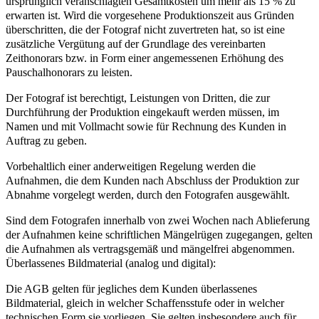
ursprünglich veranschlagten Gesamtkosten um mehr als 15 % zu
erwarten ist. Wird die vorgesehene Produktionszeit aus Gründen
überschritten, die der Fotograf nicht zuvertreten hat, so ist eine
zusätzliche Vergütung auf der Grundlage des vereinbarten
Zeithonorars bzw. in Form einer angemessenen Erhöhung des
Pauschalhonorars zu leisten.
Der Fotograf ist berechtigt, Leistungen von Dritten, die zur
Durchführung der Produktion eingekauft werden müssen, im
Namen und mit Vollmacht sowie für Rechnung des Kunden in
Auftrag zu geben.
Vorbehaltlich einer anderweitigen Regelung werden die
Aufnahmen, die dem Kunden nach Abschluss der Produktion zur
Abnahme vorgelegt werden, durch den Fotografen ausgewählt.
Sind dem Fotografen innerhalb von zwei Wochen nach Ablieferung
der Aufnahmen keine schriftlichen Mängelrügen zugegangen, gelten
die Aufnahmen als vertragsgemäß und mängelfrei abgenommen.
Überlassenes Bildmaterial (analog und digital):
Die AGB gelten für jegliches dem Kunden überlassenes
Bildmaterial, gleich in welcher Schaffensstufe oder in welcher
technischen Form sie vorliegen. Sie gelten insbesondere auch für