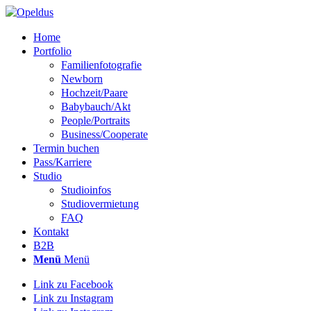
Home
Portfolio
Familienfotografie
Newborn
Hochzeit/Paare
Babybauch/Akt
People/Portraits
Business/Cooperate
Termin buchen
Pass/Karriere
Studio
Studioinfos
Studiovermietung
FAQ
Kontakt
B2B
Menü
Menü
Link zu Facebook
Link zu Instagram