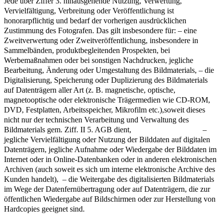
Jede über Ziffer 3. hinausgehende Nutzung, Verwertung,
Vervielfältigung, Verbreitung oder Veröffentlichung ist
honorarpflichtig und bedarf der vorherigen ausdrücklichen
Zustimmung des Fotografen. Das gilt insbesondere für: – eine
Zweitverwertung oder Zweitveröffentlichung, insbesondere in
Sammelbänden, produktbegleitenden Prospekten, bei
Werbemaßnahmen oder bei sonstigen Nachdrucken, jegliche
Bearbeitung, Änderung oder Umgestaltung des Bildmaterials, – die
Digitalisierung, Speicherung oder Duplizierung des Bildmaterials
auf Datenträgern aller Art (z. B. magnetische, optische,
magnetooptische oder elektronische Trägermedien wie CD-ROM,
DVD, Festplatten, Arbeitsspeicher, Mikrofilm etc.),soweit dieses
nicht nur der technischen Verarbeitung und Verwaltung des
Bildmaterials gem. Ziff. II 5. AGB dient, –
jegliche Vervielfältigung oder Nutzung der Bilddaten auf digitalen
Datenträgern, jegliche Aufnahme oder Wiedergabe der Bilddaten im
Internet oder in Online-Datenbanken oder in anderen elektronischen
Archiven (auch soweit es sich um interne elektronische Archive des
Kunden handelt), – die Weitergabe des digitalisierten Bildmaterials
im Wege der Datenfernübertragung oder auf Datenträgern, die zur
öffentlichen Wiedergabe auf Bildschirmen oder zur Herstellung von
Hardcopies geeignet sind.