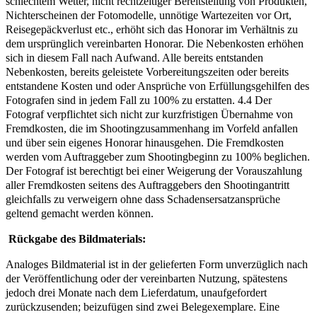
schlechtem Wetter, nicht rechtzeitiger Bereitstellung von Produkten,
Nichterscheinen der Fotomodelle, unnötige Wartezeiten vor Ort,
Reisegepäckverlust etc., erhöht sich das Honorar im Verhältnis zu
dem ursprünglich vereinbarten Honorar. Die Nebenkosten erhöhen
sich in diesem Fall nach Aufwand. Alle bereits entstanden
Nebenkosten, bereits geleistete Vorbereitungszeiten oder bereits
entstandene Kosten und oder Ansprüche von Erfüllungsgehilfen des
Fotografen sind in jedem Fall zu 100% zu erstatten. 4.4 Der
Fotograf verpflichtet sich nicht zur kurzfristigen Übernahme von
Fremdkosten, die im Shootingzusammenhang im Vorfeld anfallen
und über sein eigenes Honorar hinausgehen. Die Fremdkosten
werden vom Auftraggeber zum Shootingbeginn zu 100% beglichen.
Der Fotograf ist berechtigt bei einer Weigerung der Vorauszahlung
aller Fremdkosten seitens des Auftraggebers den Shootingantritt
gleichfalls zu verweigern ohne dass Schadensersatzansprüche
geltend gemacht werden können.
Rückgabe des Bildmaterials:
Analoges Bildmaterial ist in der gelieferten Form unverzüglich nach
der Veröffentlichung oder der vereinbarten Nutzung, spätestens
jedoch drei Monate nach dem Lieferdatum, unaufgefordert
zurückzusenden; beizufügen sind zwei Belegexemplare. Eine