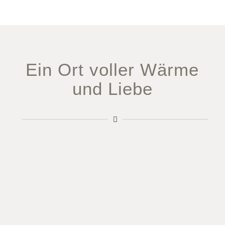
Ein Ort voller Wärme
und Liebe
Unser Tageslichtstudio
mit sanften Farben, kuscheligen Decken
und liebevoll ausgewählten Accessoires
für zarte, natürliche Bilder.