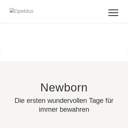
1
2
3
4
5
6
7
Newborn
Die ersten wundervollen Tage für
immer bewahren